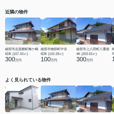
近隣の物件
綾部市志賀郷町梅ケ嶋
綾部市物部町中谷
綾部市上八田町八重坂
4
6DK (107.43㎡)
6DK (143.29㎡)
4K (203.63㎡)
300
100
300
万円
万円
万円
よく見られている物件