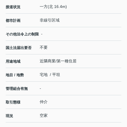
一方(北 16.4m)
接道状況
非線引区域
都市計画
-
その他法令上の制限
不要
国土法届出要否
近隣商業/第一種住居
用途地域
宅地 / 平坦
地目 / 地勢
-
管理組合有無
仲介
取引態様
空家
現況