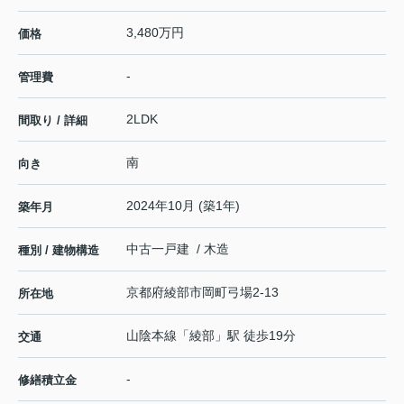
3,480万円
価格
-
管理費
2LDK
間取り / 詳細
南
向き
2024年10月 (築1年)
築年月
中古一戸建 / 木造
種別 / 建物構造
京都府
綾部市
岡町
弓場2-13
所在地
山陰本線
「
綾部
」駅 徒歩19分
交通
-
修繕積立金