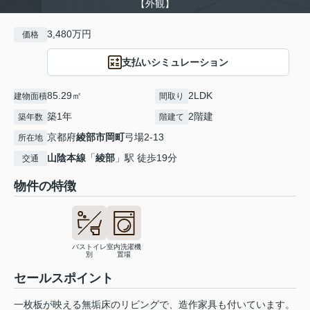
【外観】
3,480万円
価格
支払いシミュレーション
85.29㎡
2LDK
建物面積
間取り
築1年
2階建
築年数
階建て
京都府
綾部市
岡町
弓場2-13
所在地
山陰本線
「
綾部
」駅 徒歩19分
交通
物件の特徴
バストイレ
室内洗濯機
別
置場
セールスポイント
一枚板が映える無垢床のリビングで、造作家具も付いています。