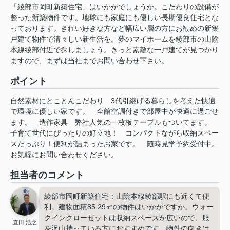
「綾部市岡町新築住宅」はいかがでしょうか。こだわりの設備が
整った新築物件です。地球にも家庭にも優しい長期優良住宅とな
っております。きれい好きな方など幅広い層の方にお勧めの新築
戸建て物件で清々しい新生活を。夢のマイホームを綾部市の山陰
本線綾部付近で探しましょう。きっと素敵な一戸建てが見つかり
ますので、まずは当社までお問い合わせ下さい。
ポイント
自然素材にとことんこだわり
3代引継げる暮らしを考えた快適
で環境に優しい家です。
全館空調付きで部屋中が快適に過ごせ
ます。
造作家具
弊社人気の一枚板テーブルもついてます。
子育て世代にぴったりの好立地！
コンパクトながら収納スペー
スたっぷり！便利が詰まったお家です。
随時見学予約受付中。
お気軽にお問い合わせください。
担当者のコメント
綾部市岡町新築住宅：山陰本線綾部駅にも近くて便
利。建物面積85.29㎡の物件はいかがですか。ウォー
クインクローゼットは収納スペースが広いので、服
直田 浩之
を沢山持っている方におすすめです。物件の向きは