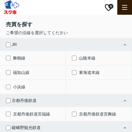
0
売買を探す
ご希望の沿線を選択してください
JR
舞鶴線
山陰本線
福知山線
東海道本線
小浜線
京都丹後鉄道
京都丹後鉄道宮福線
京都丹後鉄道宮舞線
嵯峨野観光鉄道