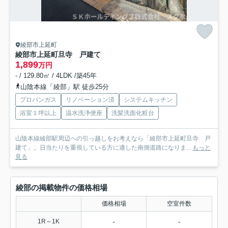
綾部市上延町
綾部市上延町旦寺 戸建て
1,899
万円
- / 129.80㎡ / 4LDK /築45年
山陰本線「綾部」駅 徒歩25分
プロパンガス
リノベーション済
システムキッチン
浴室１坪以上
温水洗浄便座
洗髪洗面化粧台
山陰本線綾部駅周辺への引っ越しをお考えなら「綾部市上延町旦寺 戸
建て」。日当たりを重視している方に適した南側道路になりま...
もっと
見る
綾部の掲載物件の価格相場
価格相場
空室件数
-
-
1R～1K