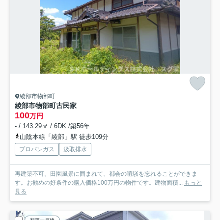
綾部市物部町
綾部市物部町古民家
100
万円
- / 143.29㎡ / 6DK /築56年
山陰本線「綾部」駅 徒歩109分
プロパンガス
汲取排水
再建築不可。田園風景に囲まれて、都会の喧騒を忘れることができま
す。お勧めの好条件の購入価格100万円の物件です。建物面積...
もっと
見る