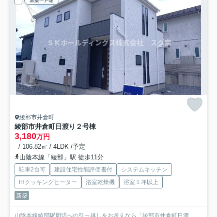
新築一戸建
綾部市井倉町
綾部市井倉町日渡り
２号棟
3,180
万円
- / 106.82㎡ / 4LDK /予定
山陰本線「綾部」駅 徒歩11分
駐車2台可
建設住宅性能評価書付
システムキッチン
IHクッキングヒーター
浴室乾燥機
浴室１坪以上
新築
山陰本線綾部駅周辺への引っ越しをお考えなら「綾部市井倉町日渡