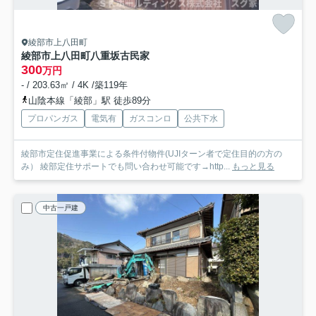
綾部市上八田町
綾部市上八田町八重坂古民家
300
万円
- / 203.63㎡ / 4K /築119年
山陰本線「綾部」駅 徒歩89分
プロパンガス
電気有
ガスコンロ
公共下水
綾部市定住促進事業による条件付物件(UJIターン者で定住目的の方の
み） 綾部定住サポートでも問い合わせ可能です→http...
もっと見る
中古一戸建