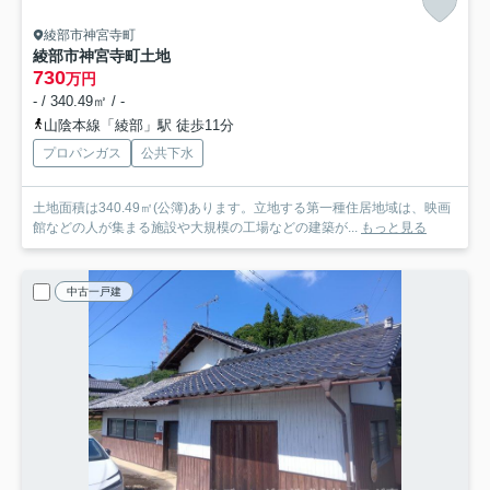
綾部市神宮寺町
綾部市神宮寺町土地
730
万円
- / 340.49㎡ / -
山陰本線「綾部」駅 徒歩11分
プロパンガス
公共下水
土地面積は340.49㎡(公簿)あります。立地する第一種住居地域は、映画
館などの人が集まる施設や大規模の工場などの建築が...
もっと見る
中古一戸建