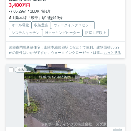
3,480
万円
- / 85.29㎡ / 2LDK /築1年
山陰本線「綾部」駅 徒歩19分
オール電化
収納豊富
ウォークインクロゼット
システムキッチン
IHクッキングヒーター
浴室１坪以上
綾部市岡町新築住宅：山陰本線綾部駅にも近くて便利。建物面積85.29
㎡の物件はいかがですか。ウォークインクローゼットは収...
もっと見る
売地