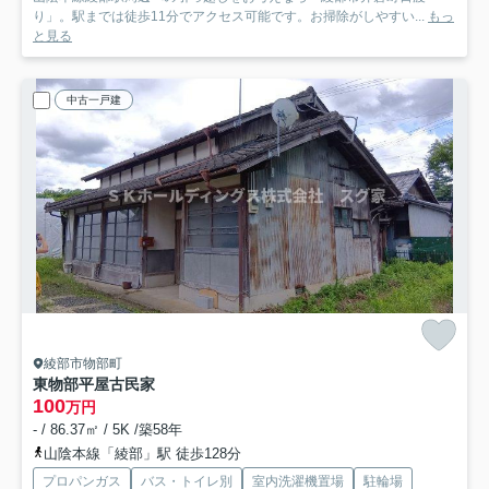
り」。駅までは徒歩11分でアクセス可能です。お掃除がしやすい...
もっ
と見る
中古一戸建
綾部市物部町
東物部平屋古民家
100
万円
- / 86.37㎡ / 5K /築58年
山陰本線「綾部」駅 徒歩128分
プロパンガス
バス・トイレ別
室内洗濯機置場
駐輪場