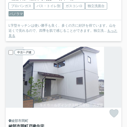
プロパンガス
バス・トイレ別
ガスコンロ
独立洗面台
パノラマ
L字型キッチンは使い勝手も良く、多くの方に好評を得ています。山を
近くで見れるので、四季を肌で感じることができます。独立洗...
もっと
見る
中古一戸建
綾部市岡町
綾部市岡町戸建住宅