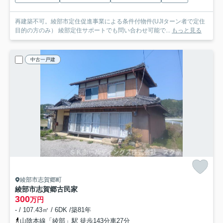
再建築不可。綾部市定住促進事業による条件付物件(UJIターン者で定住
目的の方のみ） 綾部定住サポートでも問い合わせ可能で...
もっと見る
中古一戸建
綾部市志賀郷町
綾部市志賀郷古民家
300
万円
- / 107.43㎡ / 6DK /築81年
山陰本線「綾部」駅 徒歩143分車27分