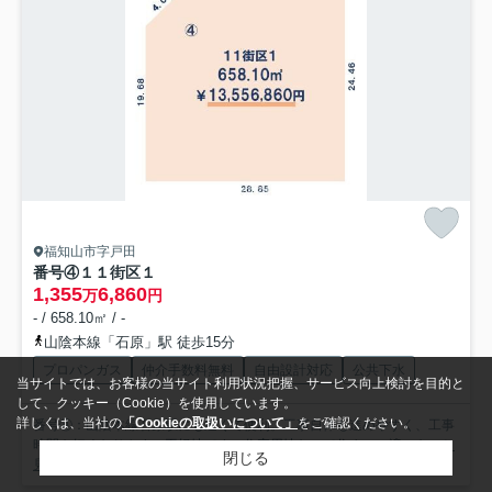
福知山市字戸田
番号④
１１街区１
1,355
6,860
万
円
- / 658.10㎡ / -
山陰本線「石原」駅 徒歩15分
プロパンガス
仲介手数料無料
自由設計対応
公共下水
当サイトでは、お客様の当サイト利用状況把握、サービス向上検討を目的と
して、クッキー（Cookie）を使用しています。
詳しくは、当社の
「Cookieの取扱いについて」
をご確認ください。
番号④：山陰本線石原駅にも近くて便利。工事自体も進めやすく、工事
時間も短くなりやすい平坦地です。住宅用地なので住まいに適...
もっと
閉じる
見る