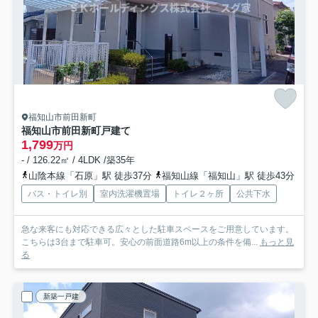
福知山市前田新町
福知山市前田新町戸建て
1,799
万円
- / 126.22㎡ / 4LDK /築35年
山陰本線「石原」駅 徒歩37分
福知山線「福知山」駅 徒歩43分
バス・トイレ別
室内洗濯機置場
トイレ２ヶ所
公共下水
急な来客にも対応できる広々とした駐車スペースをご用意しています。
こちらは3台まで駐車可。安心の前面道路6m以上の条件を備...
もっと見
る
新築一戸建