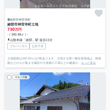
綾部市神宮寺町
綾部市神宮寺町土地
730
万円
- / 340.49㎡ / -
山陰本線「綾部」駅 徒歩11分
プロパンガス
公共下水
土地面積は340.49㎡(公簿)あります。立地する第一種住居地域は、映画
館などの人が集まる施設や大規模の工場などの建築が...
もっと見る
中古一戸建