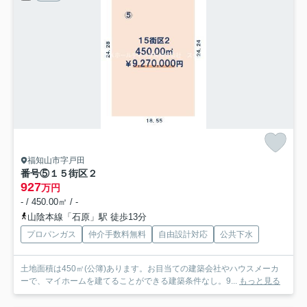
福知山市字戸田
番号⑤
１５街区２
927
万円
- / 450.00㎡ / -
山陰本線「石原」駅 徒歩13分
プロパンガス
仲介手数料無料
自由設計対応
公共下水
土地面積は450㎡(公簿)あります。お目当ての建築会社やハウスメーカ
ーで、マイホームを建てることができる建築条件なし。9...
もっと見る