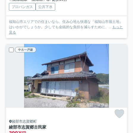
プロパンガス
公共下水
福知山市エリアでの住まいなら、住み心地も快適な「福知山市堀土地」
はいかがでしょうか。少しでも金銭的な負担を減らすために、...
もっと
見る
中古一戸建
綾部市志賀郷町
綾部市志賀郷古民家