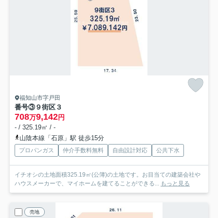
福知山市字戸田
番号③
９街区３
708
9,142
万
円
- / 325.19㎡ / -
山陰本線「石原」駅 徒歩15分
プロパンガス
仲介手数料無料
自由設計対応
公共下水
イチオシの土地面積325.19㎡(公簿)の土地です。お目当ての建築会社や
ハウスメーカーで、マイホームを建てることができる...
もっと見る
売地