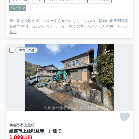
パノラマ
新生活を失敗せず、スタートさせたいならこちらの「福知山市正明寺新
築建売住宅」はいかがでしょうか。多くの方からこだわり条件...
もっと
見る
中古一戸建
綾部市上延町
綾部市上延町旦寺 戸建て
1,899
万円