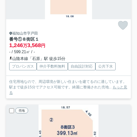
福知山市字戸田
番号①
８街区１
1,246
3,568
万
円
- / 599.21㎡ / -
山陰本線「石原」駅 徒歩15分
プロパンガス
仲介手数料無料
自由設計対応
公共下水
住宅用地なので、周辺環境が新しい住まいを建てるのに適しています。
駅まで徒歩15分でアクセス可能です。綺麗に整備された売地...
もっと見
る
売地