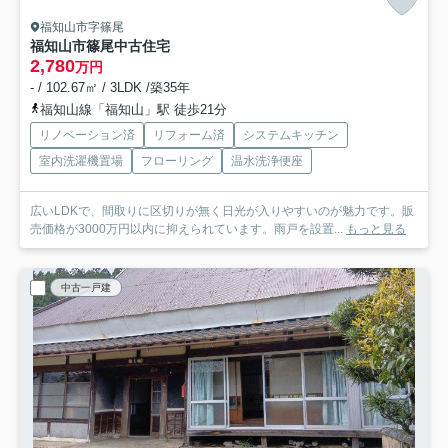
福知山市字篠尾
福知山市篠尾中古住宅
2,780
万円
- / 102.67㎡ / 3LDK /築35年
福知山線「福知山」駅 徒歩21分
リノベーション済
リフォーム済
システムキッチン
室内洗濯機置場
フローリング
温水洗浄便座
広いLDKで、間取りに区切りが無く日光が入りやすいのが魅力です。販
売価格が3000万円以内に抑えられています。雨戸を設置...
もっと見る
中古一戸建