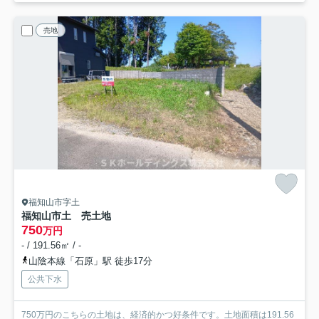
売地
福知山市字土
福知山市土 売土地
750
万円
- / 191.56㎡ / -
山陰本線「石原」駅 徒歩17分
公共下水
750万円のこちらの土地は、経済的かつ好条件です。土地面積は191.56