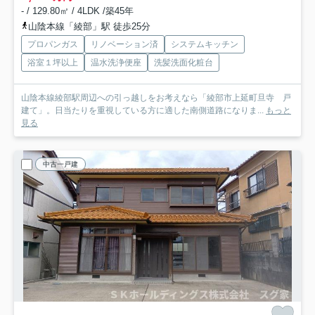
- / 129.80㎡ / 4LDK /築45年
山陰本線「綾部」駅 徒歩25分
プロパンガス
リノベーション済
システムキッチン
浴室１坪以上
温水洗浄便座
洗髪洗面化粧台
山陰本線綾部駅周辺への引っ越しをお考えなら「綾部市上延町旦寺 戸
建て」。日当たりを重視している方に適した南側道路になりま...
もっと
見る
中古一戸建