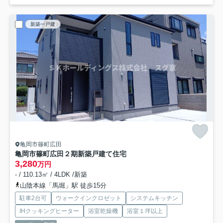
新築一戸建
亀岡市篠町広田
亀岡市篠町広田２期新築戸建て住宅
3,280
万円
- / 110.13㎡ / 4LDK /新築
山陰本線「馬堀」駅 徒歩15分
駐車2台可
ウォークインクロゼット
システムキッチン
IHクッキングヒーター
浴室乾燥機
浴室１坪以上