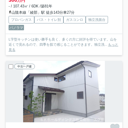
300
万円
- / 107.43㎡ / 6DK /築81年
山陰本線「綾部」駅 徒歩143分車27分
プロパンガス
バス・トイレ別
ガスコンロ
独立洗面台
パノラマ
L字型キッチンは使い勝手も良く、多くの方に好評を得ています。山を
近くで見れるので、四季を肌で感じることができます。独立洗...
もっと
見る
中古一戸建