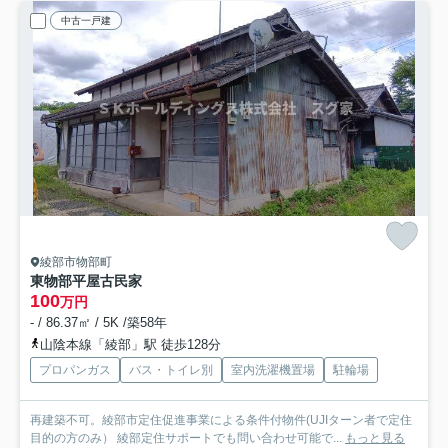
中古一戸建
綾部市物部町
東物部平屋古民家
100
万円
- / 86.37㎡ / 5K /築58年
山陰本線「綾部」駅 徒歩128分
プロパンガス
バス・トイレ別
室内洗濯機置場
駐輪場
再建築不可。綾部市定住促進事業による条件付物件(UJIターン者で定住
目的の方のみ） 綾部定住サポートでも問い合わせ可能で...
もっと見る