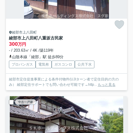
綾部市上八田町
綾部市上八田町八重坂古民家
300
万円
- / 203.63㎡ / 4K /築119年
山陰本線「綾部」駅 徒歩89分
プロパンガス
電気有
ガスコンロ
公共下水
綾部市定住促進事業による条件付物件(UJIターン者で定住目的の方の
み） 綾部定住サポートでも問い合わせ可能です→http...
もっと見る
中古一戸建