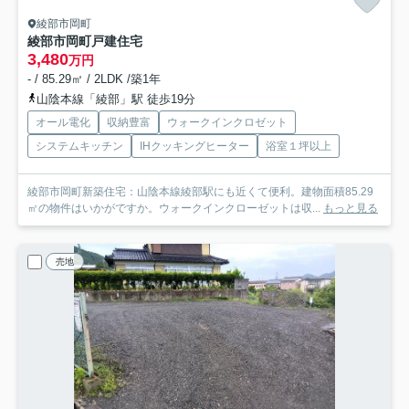
綾部市岡町
綾部市岡町戸建住宅
3,480
万円
- / 85.29㎡ / 2LDK /築1年
山陰本線「綾部」駅 徒歩19分
オール電化
収納豊富
ウォークインクロゼット
システムキッチン
IHクッキングヒーター
浴室１坪以上
綾部市岡町新築住宅：山陰本線綾部駅にも近くて便利。建物面積85.29
㎡の物件はいかがですか。ウォークインクローゼットは収...
もっと見る
売地