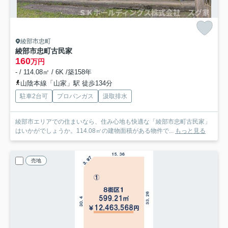
綾部市忠町
綾部市忠町古民家
160
万円
- / 114.08㎡ / 6K /築158年
山陰本線「山家」駅 徒歩134分
駐車2台可
プロパンガス
汲取排水
綾部市エリアでの住まいなら、住み心地も快適な「綾部市忠町古民家」
はいかがでしょうか。114.08㎡の建物面積がある物件で...
もっと見る
売地