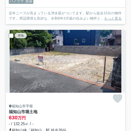
パノラマ
新築
近年ニーズが高まっている浄水器がついてます。駅から徒歩15分の物件
です。周辺環境も良好な、令和8年3月築の住みよい物件と...
もっと見る
売地
福知山市字堀
福知山市堀土地
630
万円
- / 132.25㎡ / -
福知山線「福知山」駅 徒歩26分