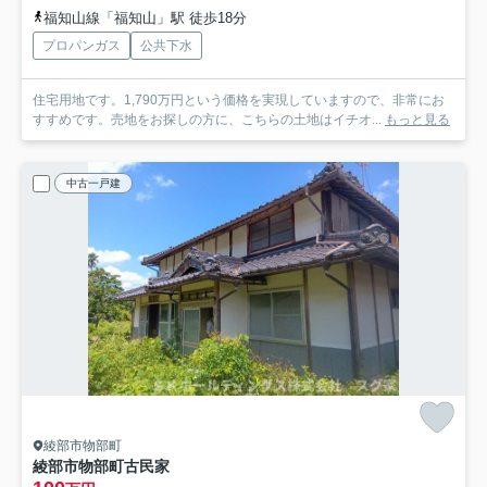
福知山線「福知山」駅 徒歩18分
プロパンガス
公共下水
住宅用地です。1,790万円という価格を実現していますので、非常にお
すすめです。売地をお探しの方に、こちらの土地はイチオ...
もっと見る
中古一戸建
綾部市物部町
綾部市物部町古民家