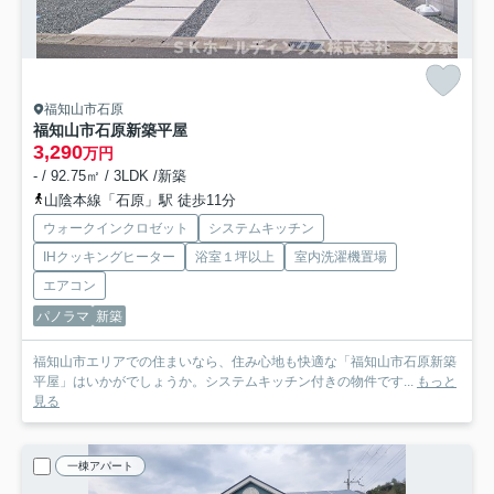
福知山市石原
福知山市石原新築平屋
3,290
万円
- / 92.75㎡ / 3LDK /新築
山陰本線「石原」駅 徒歩11分
ウォークインクロゼット
システムキッチン
IHクッキングヒーター
浴室１坪以上
室内洗濯機置場
エアコン
パノラマ
新築
福知山市エリアでの住まいなら、住み心地も快適な「福知山市石原新築
平屋」はいかがでしょうか。システムキッチン付きの物件です...
もっと
見る
一棟アパート