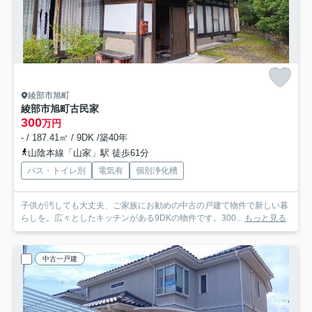
綾部市旭町
綾部市旭町古民家
300
万円
- / 187.41㎡ / 9DK /築40年
山陰本線「山家」駅 徒歩61分
バス・トイレ別
電気有
個別浄化槽
子供が汚しても大丈夫、ご家族にお勧めの中古の戸建て物件で新しい暮
らしを。広々としたキッチンがある9DKの物件です。300...
もっと見る
中古一戸建