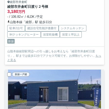
綾部市井倉町
綾部市井倉町日渡り
２号棟
3,180
万円
- / 106.82㎡ / 4LDK /予定
山陰本線「綾部」駅 徒歩11分
駐車2台可
建設住宅性能評価書付
システムキッチン
IHクッキングヒーター
浴室乾燥機
浴室１坪以上
新築
山陰本線綾部駅周辺への引っ越しをお考えなら「綾部市井倉町日渡
り」。駅までは徒歩11分でアクセス可能です。お掃除がしやすい...
もっ
と見る
新築一戸建