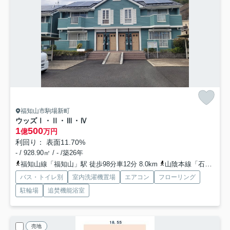
福知山市駒場新町
ウッズⅠ・Ⅱ・Ⅲ・Ⅳ
1
500
億
万円
利回り： 表面11.70%
- / 928.90㎡ / - /築26年
福知山線「福知山」駅 徒歩98分車12分 8.0km
山陰本線「石原」駅 徒歩50分
バス・トイレ別
室内洗濯機置場
エアコン
フローリング
駐輪場
追焚機能浴室
売地