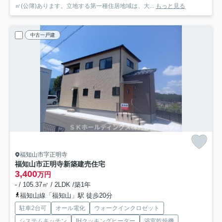
㎡(公簿)あります。立地する第一種住居地域は、大...
もっと見る
中古一戸建
福知山市字正明寺
福知山市正明寺新築建売住宅
3,400
万円
- / 105.37㎡ / 2LDK /築1年
福知山線「福知山」駅 徒歩20分
駐車2台可
オール電化
ウォークインクロゼット
システムキッチン
IHクッキングヒーター
浴室乾燥機