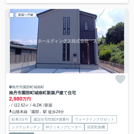
新築一戸建
南丹市園部町城南町
南丹市園部町城南町新築戸建て住宅
2,980
万円
- / 112.62㎡ / 4LDK /新築
山陰本線「園部」駅 徒歩24分
駐車2台可
建設住宅性能評価書付
ウォークインクロゼット
システムキッチン
IHクッキングヒーター
浴室乾燥機