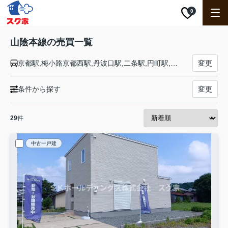
0
山陰本線の売買一覧
京都駅,梅小路京都西駅,丹波口駅,二条駅,円町駅,花園駅,太秦駅,嵯峨嵐山駅,保津峡駅,馬堀駅,亀岡駅,並河駅,千代川駅,八木駅,吉富駅,園部駅,船岡駅,日吉駅,鍼灸大学前駅,胡麻駅,下山駅,和知駅,安栖里駅,立木駅,山家駅,綾部駅,高津駅,石原駅,福知山駅,上川口駅,下夜久野駅,上夜久野駅,梁瀬駅,和田山駅,養父駅,八鹿駅,江原駅,国府駅,豊岡駅,玄武洞駅,城崎温泉駅,竹野駅,佐津駅,柴山駅,香住駅,鎧駅,餘部駅,久谷駅,浜坂駅,諸寄駅,居組駅,東浜駅,岩美駅,大岩駅,福部駅,鳥取駅,湖山駅,鳥取大学前駅,末恒駅,宝木駅,浜村駅,青谷駅,泊駅,松崎駅,倉吉駅,下北条駅,由良駅,浦安駅,八橋駅,赤碕駅,中山口駅,下市駅,御来屋駅,名和駅,大山口駅,淀江駅,伯耆大山駅,東山公園駅,米子駅,安来駅,荒島駅,揖屋駅,東松江駅,松江駅,乃木駅,玉造温泉駅,来待駅,宍道駅,荘原駅,直江駅,出雲市駅,西出雲駅,出雲神西駅,江南駅,小田駅,田儀駅,波根駅,久手駅,大田市駅,静間駅,五十猛駅,仁万駅,馬路駅,湯里駅,温泉津駅,石見福光駅,黒松駅,浅利駅,江津駅,都野津駅,敬川駅,波子駅,久代駅,下府駅,浜田駅,西浜田駅,周布駅,折居駅,三保三隅駅,岡見駅,鎌手駅,石見津田駅,益田駅,戸田小浜駅,飯浦駅,江崎駅,須佐駅,宇田郷駅,木与駅,奈古駅,長門大井駅,越ケ浜駅,東萩駅,萩駅,玉江駅,三見駅,飯井駅,長門三隅駅,仙崎駅,長門市駅,黄波戸駅,長門古市駅,人丸駅,伊上駅,長門粟野駅,阿川駅,特牛駅,滝部駅,長門二見駅,宇賀本郷駅,湯玉駅,小串駅,川棚温泉駅,黒井村駅,梅ケ峠駅,吉見駅,福江駅,安岡駅,梶栗郷台地駅,綾羅木駅,幡生駅,下関駅
変更
条件から探す
変更
29
件
中古一戸建