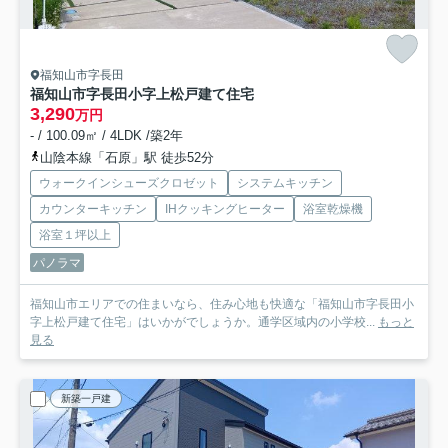
福知山市字長田
福知山市字長田小字上松戸建て住宅
3,290
万円
- / 100.09㎡ / 4LDK /築2年
山陰本線「石原」駅 徒歩52分
ウォークインシューズクロゼット
システムキッチン
カウンターキッチン
IHクッキングヒーター
浴室乾燥機
浴室１坪以上
パノラマ
福知山市エリアでの住まいなら、住み心地も快適な「福知山市字長田小
字上松戸建て住宅」はいかがでしょうか。通学区域内の小学校...
もっと
見る
新築一戸建