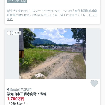
パノラマ
新築
新生活を失敗せず、スタートさせたいならこちらの「南丹市園部町城南
町新築戸建て住宅」はいかがでしょうか。近くにはセブンイレ...
もっと
見る
売地
福知山市字正明寺
福知山市正明寺向野７号地
1,790
万円
- / 269.31㎡ / -