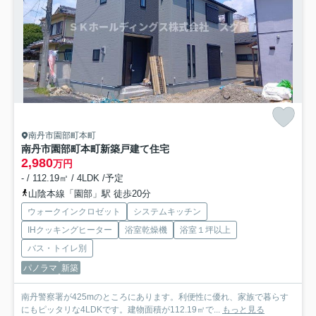
南丹市園部町本町
南丹市園部町本町新築戸建て住宅
2,980
万円
- / 112.19㎡ / 4LDK /予定
山陰本線「園部」駅 徒歩20分
ウォークインクロゼット
システムキッチン
IHクッキングヒーター
浴室乾燥機
浴室１坪以上
バス・トイレ別
パノラマ
新築
南丹警察署が425mのところにあります。利便性に優れ、家族で暮らす
にもピッタリな4LDKです。建物面積が112.19㎡で...
もっと見る