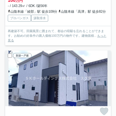
100
万円
- / 143.29㎡ / 6DK /築56年
山陰本線「綾部」駅 徒歩109分
山陰本線「高津」駅 徒歩82分
プロパンガス
汲取排水
再建築不可。田園風景に囲まれて、都会の喧騒を忘れることができま
す。お勧めの好条件の購入価格100万円の物件です。建物面積...
もっと
見る
新築一戸建