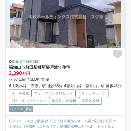
福知山市前田新町
福知山市前田新町新築戸建て住宅
3,390
万円
- / 98.13㎡ / 3LDK /新築
山陰本線「石原」駅 徒歩36分
福知山線「福知山」駅 徒歩45分
オール電化
ウォークインクロゼット
システムキッチン
IHクッキングヒーター
食器洗い乾燥機
浴室乾燥機
パノラマ
新築
駐車スペースはご家族3人分まで駐車可能です。充実の設備が好評の
3,390万円の物件はこちらです。建物面積98.13㎡もあ...
もっと見る