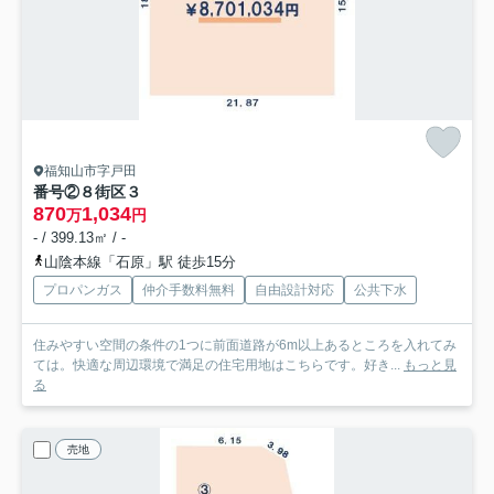
福知山市字戸田
番号②
８街区３
870
1,034
万
円
- / 399.13㎡ / -
山陰本線「石原」駅 徒歩15分
プロパンガス
仲介手数料無料
自由設計対応
公共下水
住みやすい空間の条件の1つに前面道路が6m以上あるところを入れてみ
ては。快適な周辺環境で満足の住宅用地はこちらです。好き...
もっと見
る
売地