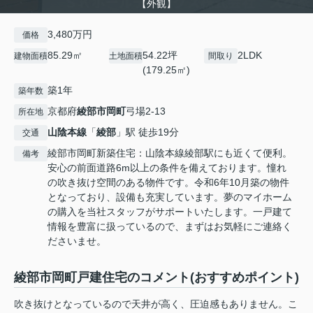
【外観】
3,480万円
価格
85.29㎡
54.22坪
2LDK
建物面積
土地面積
間取り
(179.25㎡)
築1年
築年数
京都府
綾部市
岡町
弓場2-13
所在地
山陰本線
「
綾部
」駅 徒歩19分
交通
綾部市岡町新築住宅：山陰本線綾部駅にも近くて便利。
備考
安心の前面道路6m以上の条件を備えております。憧れ
の吹き抜け空間のある物件です。令和6年10月築の物件
となっており、設備も充実しています。夢のマイホーム
の購入を当社スタッフがサポートいたします。一戸建て
情報を豊富に扱っているので、まずはお気軽にご連絡く
ださいませ。
綾部市岡町戸建住宅のコメント(おすすめポイント)
吹き抜けとなっているので天井が高く、圧迫感もありません。こ