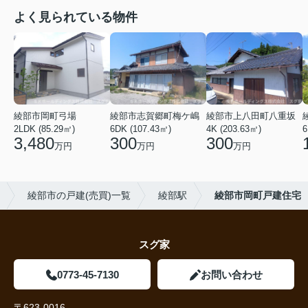
よく見られている物件
綾部市岡町弓場
綾部市志賀郷町梅ケ嶋
綾部市上八田町八重坂
2LDK (85.29㎡)
6DK (107.43㎡)
4K (203.63㎡)
6
3,480
300
300
万円
万円
万円
綾部市の戸建(売買)一覧
綾部駅
綾部市岡町戸建住宅
スグ家
0773-45-7130
お問い合わせ
〒623-0016