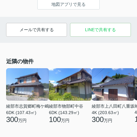
地図アプリで見る
メールで共有する
LINEで共有する
近隣の物件
綾部市志賀郷町梅ケ嶋
綾部市物部町中谷
綾部市上八田町八重坂
4
6DK (107.43㎡)
6DK (143.29㎡)
4K (203.63㎡)
300
100
300
万円
万円
万円