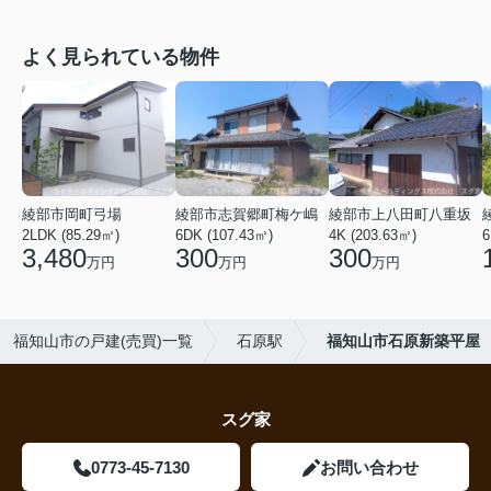
よく見られている物件
綾部市岡町弓場
綾部市志賀郷町梅ケ嶋
綾部市上八田町八重坂
2LDK (85.29㎡)
6DK (107.43㎡)
4K (203.63㎡)
6
3,480
300
300
万円
万円
万円
福知山市の戸建(売買)一覧
石原駅
福知山市石原新築平屋
スグ家
0773-45-7130
お問い合わせ