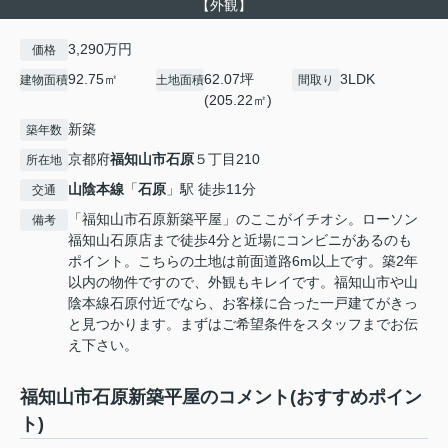
【外観】
3,290万円
価格
92.75㎡
62.07坪
3LDK
建物面積
土地面積
間取り
(205.22㎡)
新築
築年数
京都府
福知山市
石原
５丁目210
所在地
山陰本線
「
石原
」駅 徒歩11分
交通
「福知山市石原新築平屋」のここがイチオシ。ローソン
備考
福知山石原店まで徒歩4分と近場にコンビニがあるのも
ポイント。こちらの土地は前面道路6m以上です。築2年
以内の物件ですので、外観もキレイです。福知山市や山
陰本線石原付近でなら、お客様に合った一戸建てがきっ
と見つかります。まずはご希望条件をスタッフまでお伝
え下さい。
福知山市石原新築平屋のコメント(おすすめポイン
ト)