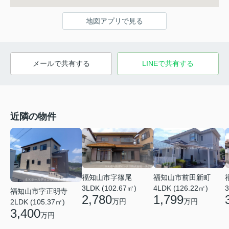
地図アプリで見る
メールで共有する
LINEで共有する
近隣の物件
福知山市字篠尾
福知山市前田新町
3LDK (102.67㎡)
4LDK (126.22㎡)
3
福知山市字正明寺
2,780
1,799
万円
万円
2LDK (105.37㎡)
3,400
万円