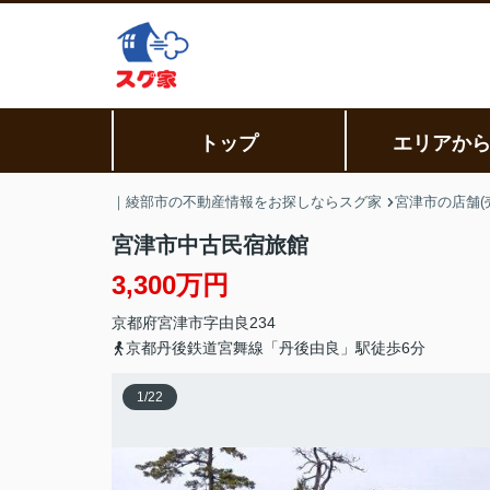
トップ
エリアか
｜綾部市の不動産情報をお探しならスグ家
宮津市の店舗(
宮津市中古民宿旅館
3,300万円
京都府
宮津市
字由良
234
京都丹後鉄道宮舞線「丹後由良」駅徒歩6分
1
/
22