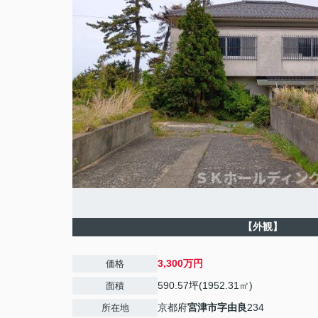
【外観】
3,300万円
価格
590.57坪(1952.31㎡)
面積
京都府
宮津市
字由良
234
所在地