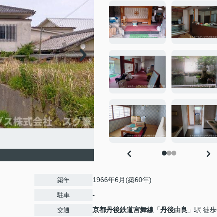
1966年6月(築60年)
築年
-
駐車
京都丹後鉄道宮舞線
「
丹後由良
」駅 徒歩
交通