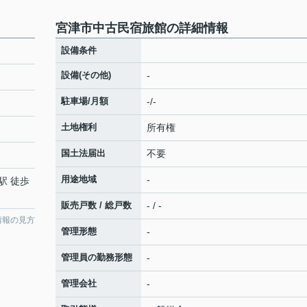
宮津市中古民宿旅館の詳細情報
設備条件
設備(その他)
-
駐車場/月額
-/-
土地権利
所有権
国土法届出
不要
用途地域
-
駅 徒歩
販売戸数 / 総戸数
- / -
情報の見方
管理形態
-
管理員の勤務形態
-
管理会社
-