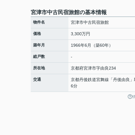
宮津市中古民宿旅館の基本情報
物件名
宮津市中古民宿旅館
価格
3,300万円
築年月
1966年6月（築60年）
総戸数
-
所在地
京都府
宮津市
字由良
234
交通
京都丹後鉄道宮舞線
「
丹後由良
」
6分