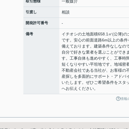
取引態様
一般媒介
引渡し
相談
開発許可番号
-
備考
イチオシの土地面積658.1㎡(公簿)の
です。安心の前面道路6m以上の条件
備えております。建築条件なしなの
自分で好きな業者を選ぶことができ
す。工事自体も進めやすく、工事時
短くなりやすい平坦地です。地域密
不動産会社である当社が、お客様の
産探しを多面的にサポート・アドバ
いたします。ぜひご希望条件をスタ
へお伝えください。
情報