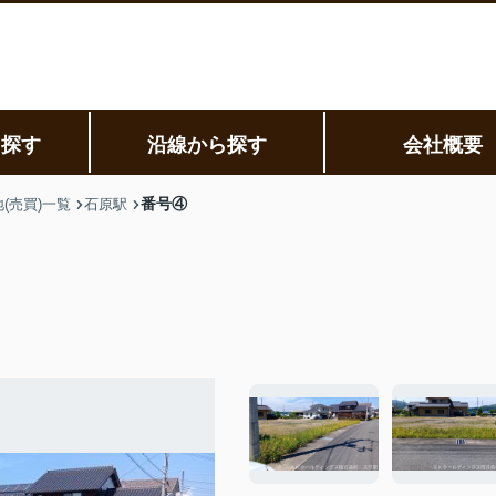
ら探す
沿線から探す
会社概要
番号④
(売買)一覧
石原駅