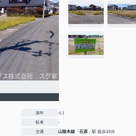
-(-)
築年
-
駐車
山陰本線
「
石原
」駅 徒歩15分
交通