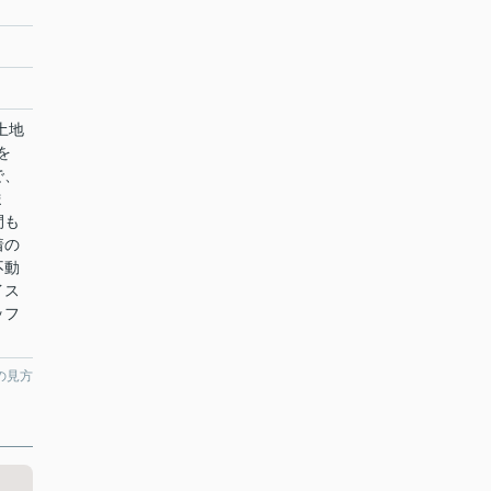
土地
を
で、
ま
間も
着の
不動
イス
ッフ
の見方