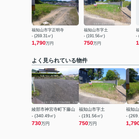
福知山市字正明寺
福知山市字土
- (269.31㎡)
- (191.56㎡)
-
1,790
750
1
万円
万円
よく見られている物件
綾部市神宮寺町下藤山
福知山市字土
福知山
- (340.49㎡)
- (191.56㎡)
- (269
730
750
1,79
万円
万円