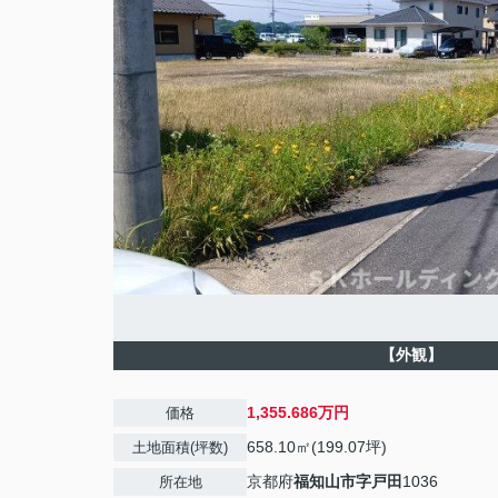
【外観】
1,355.686万円
価格
658.10㎡(199.07坪)
土地面積(坪数)
京都府
福知山市
字戸田
1036
所在地