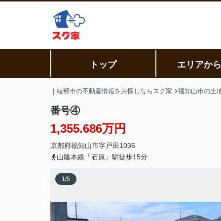
トップ
エリアか
｜綾部市の不動産情報をお探しならスグ家
福知山市の土地
番号④
1,355.686万円
京都府
福知山市
字戸田
1036
山陰本線「石原」駅徒歩15分
1
/
5