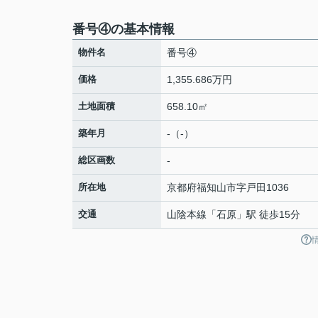
番号④の基本情報
物件名
番号④
価格
1,355.686万円
土地面積
658.10㎡
築年月
-（-）
総区画数
-
所在地
京都府
福知山市
字戸田
1036
交通
山陰本線
「
石原
」駅 徒歩15分