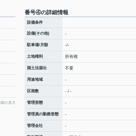
番号④の詳細情報
設備条件
設備(その他)
-
駐車場/月額
-/-
土地権利
所有権
国土法届出
不要
用途地域
-
区画数
- / -
管理形態
-
情報の見方
管理員の勤務形態
-
管理会社
-